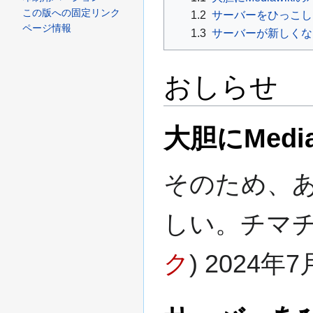
ー
移
この版への固定リンク
1.2
サーバーをひっこし
シ
動
ページ情報
1.3
サーバーが新しくな
ョ
ン
おしらせ
に
移
動
大胆にMed
そのため、
しい。チマ
ク
) 2024年7月