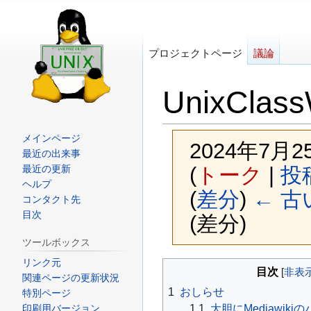
プロジェクトページ
議論
UnixClass
メインページ
2024年7月2
最近の出来事
(
トーク
|
投
最近の更新
ヘルプ
(
差分
)
← 古
コンタクト先
目次
(差分)
ツールボックス
リンク元
ナ
検
目次
関連ページの更新状況
ビ
索
1
おしらせ
特別ページ
ゲ
に
1.1
大胆にMediawik
印刷用バージョン