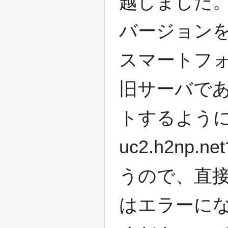
越しました。そ
バージョン
スマートフ
旧サーバである
トするようには
uc2.h2n
うので、直
はエラーに