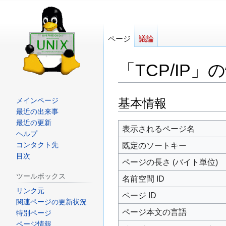
ページ
議論
「TCP/IP」
ナ
検
基本情報
メインページ
最近の出来事
ビ
索
最近の更新
ゲ
に
表示されるページ名
ヘルプ
ー
移
コンタクト先
既定のソートキー
シ
動
目次
ページの長さ (バイト単位)
ョ
ツールボックス
名前空間 ID
ン
リンク元
に
ページ ID
関連ページの更新状況
移
ページ本文の言語
特別ページ
動
ページ情報