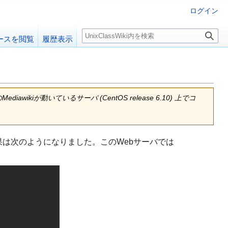
ログイン
検
ースを閲覧
履歴表示
索
diawikiが動いているサーバ (CentOS release 6.10) 上でコ
を動かした結果は次のようになりました。このWebサーバでは