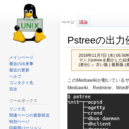
ページ
議論
Pstreeの出力
2018年11月7日 (水) 05:
メインページ
マンドpstreeを動かした
最近の出来事
(差分) ← 古い版 | 最新版 (
最近の更新
ヘルプ
ナ
検
このMediawikiが動いている
コンタクト先
ビ
索
Mediawiki、Redmine、W
目次
ゲ
に
ツールボックス
ー
移
リンク元
シ
動
関連ページの更新状況
ョ
特別ページ
ン
印刷用バージョン