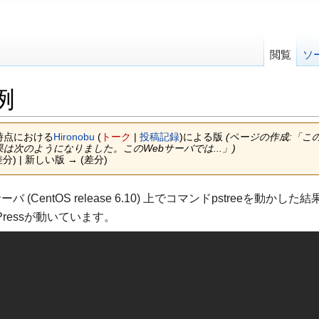
閲覧
ソ
例
50時点における
Hironobu
(
トーク
|
投稿記録
)
による版
(ページの作成:「このMe
結果は次のようになりました。このWebサーバでは...」)
差分) | 新しい版 → (差分)
サーバ (CentOS release 6.10) 上でコマンドpstree
ordPressが動いています。