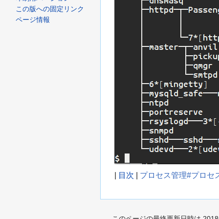
に
この版への固定リンク
移
ページ情報
動
|
目次
|
プロセス管理#プロセ
このページの最終更新日時は 2018年1