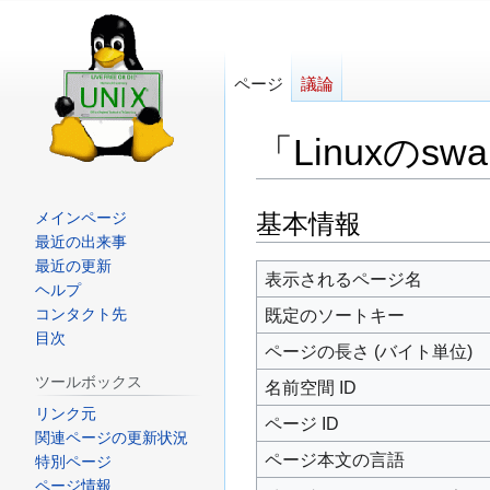
ページ
議論
「Linuxの
ナ
検
基本情報
メインページ
最近の出来事
ビ
索
最近の更新
ゲ
に
表示されるページ名
ヘルプ
ー
移
コンタクト先
既定のソートキー
シ
動
目次
ページの長さ (バイト単位)
ョ
ツールボックス
名前空間 ID
ン
リンク元
に
ページ ID
関連ページの更新状況
移
ページ本文の言語
特別ページ
動
ページ情報