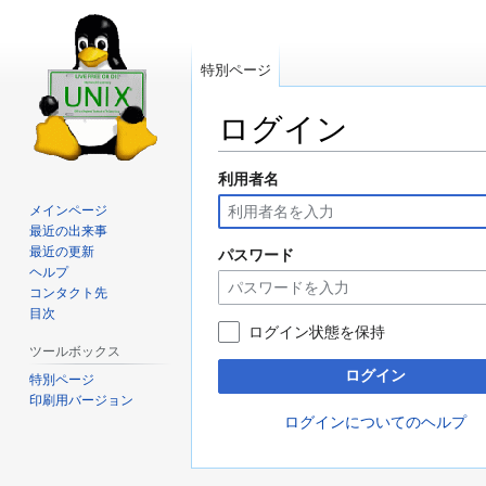
特別ページ
ログイン
利用者名
ナ
検
ビ
索
メインページ
ゲ
に
最近の出来事
ー
移
最近の更新
パスワード
ヘルプ
シ
動
コンタクト先
ョ
目次
ン
ログイン状態を保持
に
ツールボックス
移
ログイン
特別ページ
動
印刷用バージョン
ログインについてのヘルプ