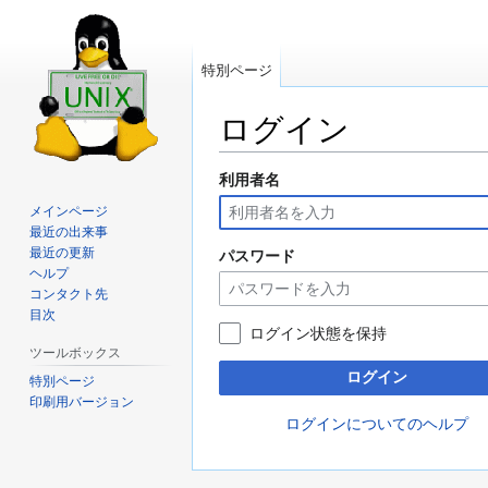
特別ページ
ログイン
利用者名
ナ
検
ビ
索
メインページ
ゲ
に
最近の出来事
ー
移
最近の更新
パスワード
ヘルプ
シ
動
コンタクト先
ョ
目次
ン
ログイン状態を保持
に
ツールボックス
移
ログイン
特別ページ
動
印刷用バージョン
ログインについてのヘルプ