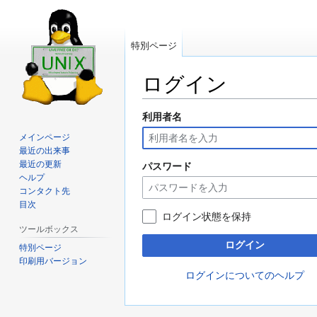
特別ページ
ログイン
利用者名
ナ
検
ビ
索
メインページ
ゲ
に
最近の出来事
ー
移
最近の更新
パスワード
ヘルプ
シ
動
コンタクト先
ョ
目次
ン
ログイン状態を保持
に
ツールボックス
移
ログイン
特別ページ
動
印刷用バージョン
ログインについてのヘルプ