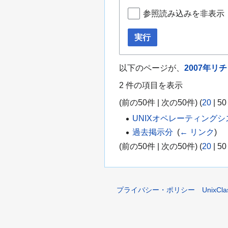
移
参照読み込みを非表示
動
実行
以下のページが、
2007年
2 件の項目を表示
(
前の50件
|
次の50件
) (
20
|
50
UNIXオペレーティング
過去掲示分
‎
(
← リンク
)
(
前の50件
|
次の50件
) (
20
|
50
プライバシー・ポリシー
UnixCl