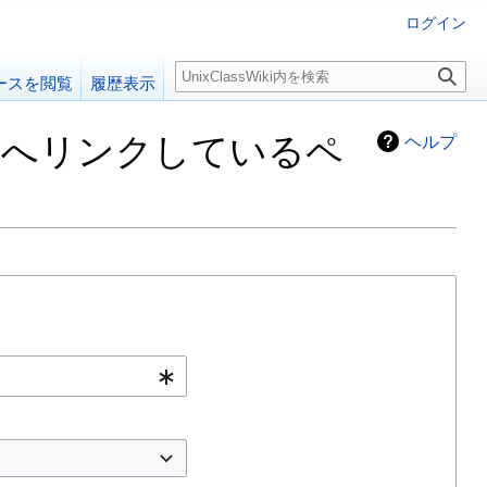
ログイン
検
ースを閲覧
履歴表示
索
」へリンクしているペ
ヘルプ