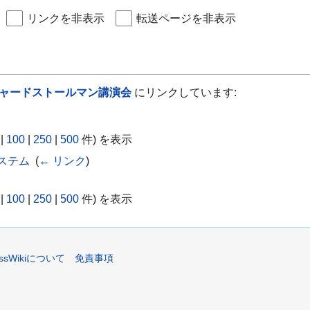
リンクを非表示
転送ページを非表示
リチャードストールマン講演会
にリンクしています:
|
100
|
250
|
500
件) を表示
システム
‎
(
← リンク
)
|
100
|
250
|
500
件) を表示
assWikiについて
免責事項