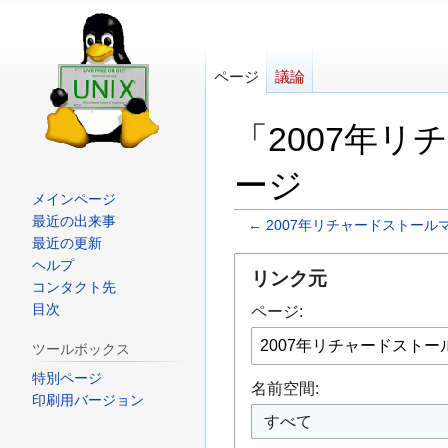
ページ
議論
「2007年
ージ
メインページ
最近の出来事
←
2007年リチャードストール
最近の更新
ナ
検
ヘルプ
リンク元
コンタクト先
ビ
索
目次
ページ:
ゲ
に
ー
移
ツールボックス
シ
動
特別ページ
名前空間:
ョ
印刷用バージョン
すべて
ン
に