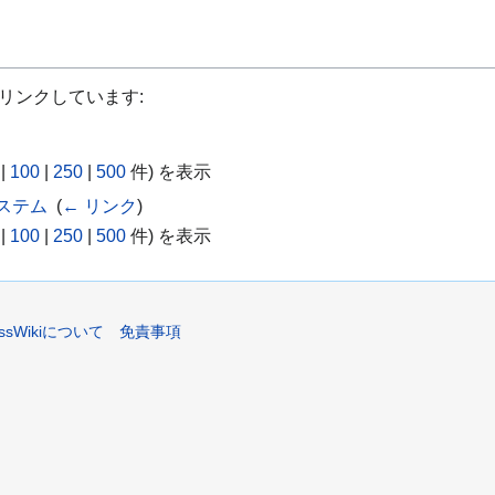
リンクしています:
|
100
|
250
|
500
件) を表示
システム
‎
(
← リンク
)
|
100
|
250
|
500
件) を表示
assWikiについて
免責事項