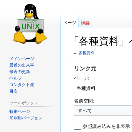
ページ
議論
「各種資料」
←
各種資料
メインページ
ナ
検
最近の出来事
リンク元
最近の更新
ビ
索
ページ:
ヘルプ
ゲ
に
コンタクト先
ー
移
目次
シ
動
名前空間:
ョ
ツールボックス
すべて
ン
特別ページ
に
印刷用バージョン
移
参照読み込みを非表示