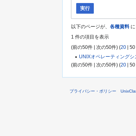
動
実行
以下のページが、
各種資料
に
1 件の項目を表示
(
前の50件
|
次の50件
) (
20
|
50
UNIXオペレーティング
(
前の50件
|
次の50件
) (
20
|
50
プライバシー・ポリシー
UnixCl