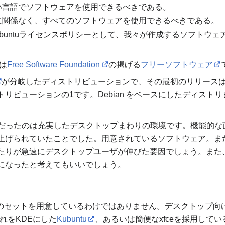
い言語でソフトウェアを使用できるべきである。
に関係なく、すべてのソフトウェアを使用できるべきである。
学は、Ubuntuライセンスポリシーとして、我々が作成するソフ
とは
Free Software Foundation
の掲げる
フリーソフトウェア
が分岐したディストリビューションで、その最初のリリースは20
リビューションの1です。Debian をベースにしたディストリ
特徴的だったのは充実したデスクトップまわりの環境です。機能的
上げられていたことでした。用意されているソフトウェア。ま
たりが急速にデスクトップユーザが伸びた要因でしょう。また
になったと考えてもいいでしょう。
buntuのセットを用意しているわけではありません。デスクトッ
れをKDEにした
Kubuntu
、あるいは簡便なxfceを採用してい