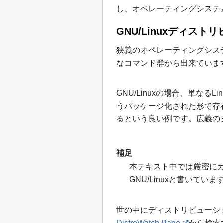
し、オペレーティングシステ
GNU/Linuxディスト
狭義のオペレーティングシス
なコマンド群から出来ていま
GNU/Linuxの場合、単
うパッケージ化された形で存
るという良い例です。広義のシ
補足
本テキスト中では厳密にカ
GNU/Linuxと書いていま
世の中にディストリビューシ
DistroWatch Page
から検索