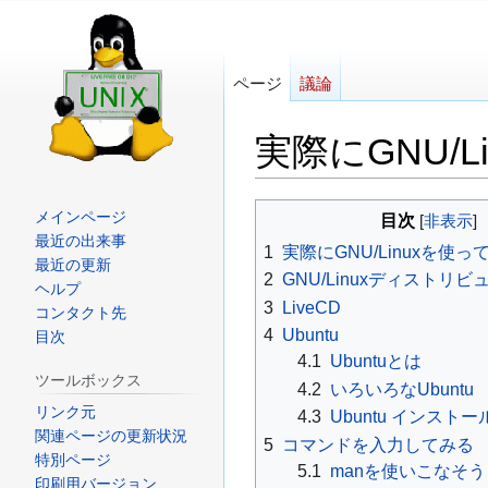
ページ
議論
実際にGNU/
ナ
検
メインページ
目次
ビ
索
最近の出来事
1
実際にGNU/Linuxを使
最近の更新
ゲ
に
2
GNU/Linuxディストリ
ヘルプ
ー
移
3
LiveCD
コンタクト先
シ
動
4
Ubuntu
目次
ョ
4.1
Ubuntuとは
ツールボックス
ン
4.2
いろいろなUbuntu
に
リンク元
4.3
Ubuntu インストー
関連ページの更新状況
移
5
コマンドを入力してみる
特別ページ
動
5.1
manを使いこなそう
印刷用バージョン