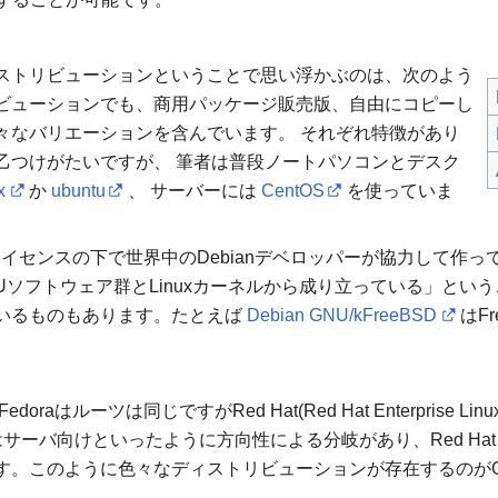
ストリビューションということで思い浮かぶのは、次のよう
ビューションでも、商用パッケージ販売版、自由にコピーし
々なバリエーションを含んでいます。 それぞれ特徴があり
乙つけがたいですが、 筆者は普段ノートパソコンとデスク
x
か
ubuntu
、 サーバーには
CentOS
を使っていま
GPLのライセンスの下で世界中のDebianデベロッパーが協力して作っ
GNUソフトウェア群とLinuxカーネルから成り立っている」というこ
いるものもあります。たとえば
Debian GNU/kFreeBSD
はF
Fedoraはルーツは同じですがRed Hat(Red Hat Enterpri
はサーバ向けといったように方向性による分岐があり、Red Hat、
。このように色々なディストリビューションが存在するのがGNU