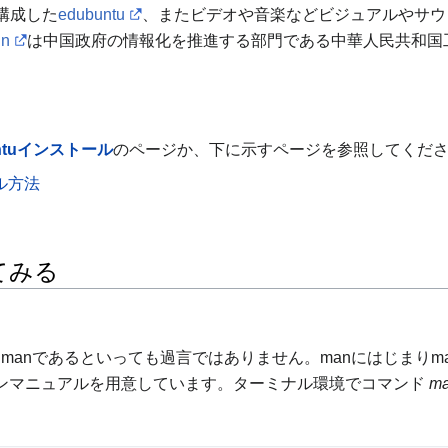
構成した
edubuntu
、またビデオや音楽などビジュアルやサウ
in
は中国政府の情報化を推進する部門である中華人民共和国工業
untuインストール
のページか、下に示すページを参照してくだ
ール方法
てみる
はmanであるといっても過言ではありません。manにはじまりm
インマニュアルを用意しています。ターミナル環境でコマンド
m