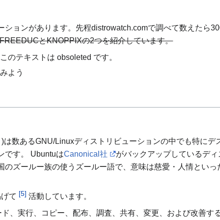
ンがあります。先程distrowatch.comで調べて数えたら30
REEDUCとKNOPPIXの2つを紹介しています。
このテキストは obsoleted です。
てみよう
トゥ)は数あるGNU/Linuxディストリビューションの中でも特
す。 Ubuntuは
Canonical社
がバックアップしているディ
国のズールー族の使うズールー語で、意味は慈愛・人情といっ
[5]
掲げて
活動しています。
ード、実行、コピー、配布、調査、共有、変更、および改善す