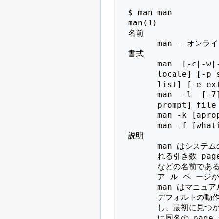
 $ man man

 man(1)                  Manual pager utils                 man(1)

 名前

       man - オンラインリファレンスマニュアルのインターフェース

 書式

       man  [-c|-w|-tZT  device]  [-adhu7V] [-m system[,...]] [-L

       locale] [-p string] [-M path] [-P pager] [-r  prompt]  [-S

       list] [-e extension] [[section] page ...] ...

       man  -l  [-7]  [-tZT  device]  [-p  string] [-P pager] [-r

       prompt] file ...

       man -k [apropos options] regexp ...

       man -f [whatis options] page ...

 説明

       man はシステムのマニュアルページャーである。 man に与え ら

       れる引き数 page は、通常はプログラムやユーティリティ、関数

       などの名前である。これらの引き数それぞれに対応する マニ ュ

       ア ル ペ ージが検索・表示される。 section が指定されると、

       man はマニュアルを検索する対象をそのセクションに限定する。

       デフォルトの動作では、すべてのセクションを既定の順序で検索

       し、最初に見つかった page だけを表示する。複数のセクション

       に同名の page がある場合でも、表示されるのは最初の一つだけ
