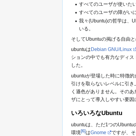
すべてのユーザが使いた
すべてのユーザの障がい
我々(Ubuntu)の哲
いる。
そしてUbuntuの掲げる自由
ubuntuは
Debian GNU/Linux
ションの中でも有力なディスト
した。
ubuntuが登場した時に
引けを取らないレベルに引き
く遜色がありません。そのあ
ザにとって導入しやすい要因
いろいろなUbuntu
ubuntuは、ただ1つのU
[6]
環境
は
Gnome
ですが、そ