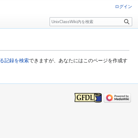
ログイン
検
索
る記録を検索
できますが、あなたにはこのページを作成す