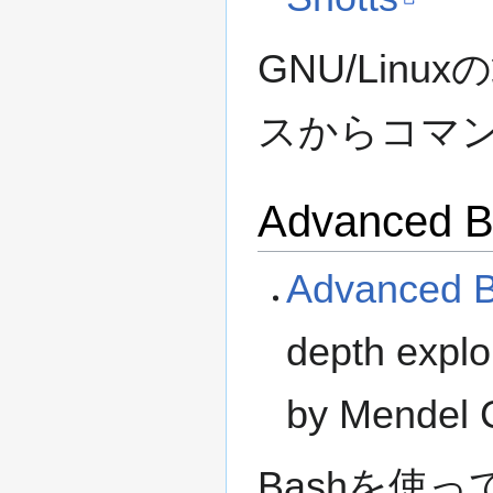
GNU/Lin
スからコマ
Advanced B
Advanced B
depth explor
by Mendel 
Bashを使