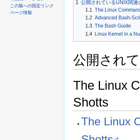
1
公開されているUNIX関連
この版への固定リンク
ゲ
に
1.1
The Linux Command 
ページ情報
ー
移
1.2
Advanced Bash-Scri
シ
動
1.3
The Bash Guide
ョ
1.4
Linux Kernel in a Nu
ン
に
公開されて
移
動
The Linux 
Shotts
The Linux 
Shotts