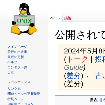
ページ
議論
公開されて
メインページ
2024年5月8
最近の出来事
(
トーク
|
投
最近の更新
ヘルプ
Guide
)
コンタクト先
目次
(
差分
)
← 古
(差分)
ツールボックス
リンク元
関連ページの更新状況
ナ
検
特別ページ
目次
ビ
索
印刷用バージョン