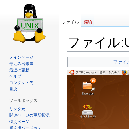
ファイル
議論
ファイル
:
メインページ
ナ
検
ファイ
最近の出来事
ビ
索
最近の更新
ゲ
に
ヘルプ
ー
移
コンタクト先
目次
シ
動
ョ
ツールボックス
ン
リンク元
に
関連ページの更新状況
移
特別ページ
動
印刷用バージョン