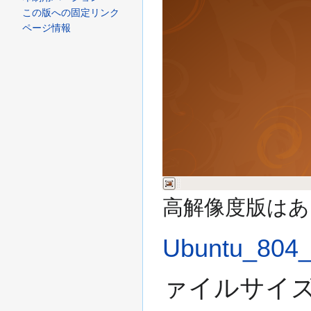
この版への固定リンク
ページ情報
高解像度版はあ
Ubuntu_804_
ァイルサイズ: