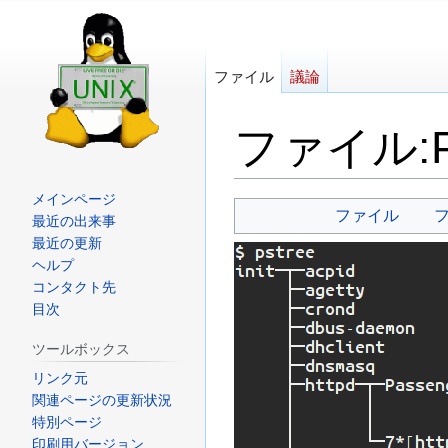
ファイル
議論
ファイル
:
メインページ
ナ
検
ファイル
最近の出来事
ビ
索
最近の更新
ゲ
に
ヘルプ
ー
移
コンタクト先
目次
シ
動
ョ
ツールボックス
ン
リンク元
に
関連ページの更新状況
移
特別ページ
動
印刷用バージョン