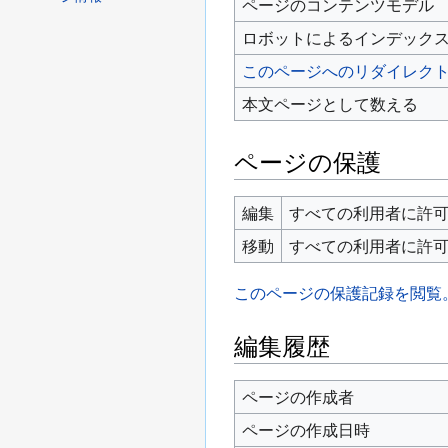
ページのコンテンツモデル
ロボットによるインデック
このページへのリダイレク
本文ページとして数える
ページの保護
編集
すべての利用者に許可 
移動
すべての利用者に許可 
このページの保護記録を閲覧
編集履歴
ページの作成者
ページの作成日時