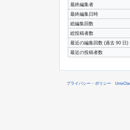
最終編集者
最終編集日時
総編集回数
総投稿者数
最近の編集回数 (過去 90 日)
最近の投稿者数
プライバシー・ポリシー
UnixCl