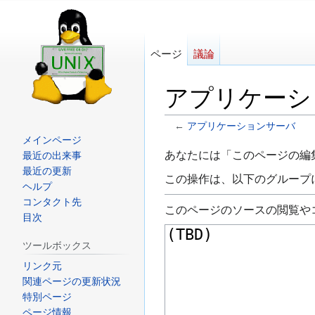
ページ
議論
アプリケーシ
←
アプリケーションサーバ
メインページ
ナ
検
あなたには「このページの編
最近の出来事
最近の更新
ビ
索
この操作は、以下のグループ
ヘルプ
ゲ
に
コンタクト先
ー
移
このページのソースの閲覧や
目次
シ
動
ョ
ツールボックス
ン
リンク元
に
関連ページの更新状況
特別ページ
移
ページ情報