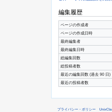
編集履歴
ページの作成者
ページの作成日時
最終編集者
最終編集日時
総編集回数
総投稿者数
最近の編集回数 (過去 90 日)
最近の投稿者数
プライバシー・ポリシー
UnixCl