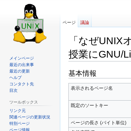
ページ
議論
「なぜUNI
授業にGNU/
メインページ
最近の出来事
最近の更新
ナ
検
基本情報
ヘルプ
ビ
索
コンタクト先
ゲ
に
表示されるページ名
目次
ー
移
ツールボックス
シ
動
既定のソートキー
ョ
リンク元
関連ページの更新状況
ン
ページの長さ (バイト単位)
特別ページ
に
ページ情報