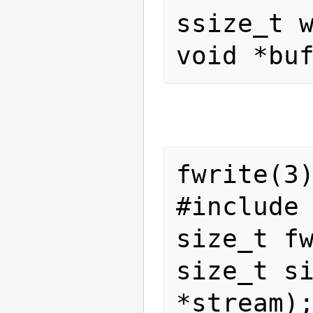
ssize_t w
fwrite(3)
#include 
size_t fw
size_t si