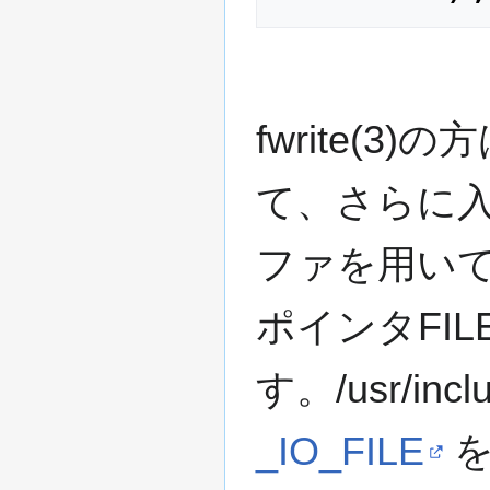
fwrite(
て、さらに
ファを用い
ポインタFILE
す。/usr/in
_IO_FILE
を